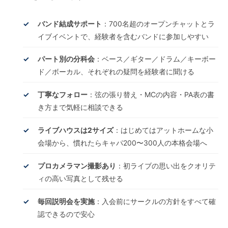
バンド結成サポート
：700名超のオープンチャットとラ
イブイベントで、経験者を含むバンドに参加しやすい
パート別の分科会
：ベース／ギター／ドラム／キーボー
ド／ボーカル、それぞれの疑問を経験者に聞ける
丁寧なフォロー
：弦の張り替え・MCの内容・PA表の書
き方まで気軽に相談できる
ライブハウスは2サイズ
：はじめてはアットホームな小
会場から、慣れたらキャパ200〜300人の本格会場へ
プロカメラマン撮影あり
：初ライブの思い出をクオリテ
ィの高い写真として残せる
毎回説明会を実施
：入会前にサークルの方針をすべて確
認できるので安心