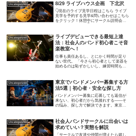
8/29 ライブハウス企画 下北沢
Uncategorized
👇現在のライブ見学日程はこちら ライブ
見学を予約する見学&問い合わせはこちら
をクリック！休憩中にサークル説明会を
開催いたします。👇現在のライブ見学日
程はこちら ライブ見学を予約する見学&
問い合わせはこちらをクリック！休憩中
ライブデビューできる最短上達
Uncategorized
にサークル説明会を...
法：社会人のバンド初心者こそ音
楽教室へ！
仕事も責任あるし、とにかく時間が足り
ない世代。 「今さら初心者として楽器を
始めるのは恥ずかしいし、練習時間も取
れない」、仕事で多忙を極める人ほど、
実はさっさと音楽教室を味方につけて、
最短距離で夢を叶えている
東京でバンドメンバー募集する方
Uncategorized
法5選｜初心者・安全な探し方
バンドメンバー募集に応募しても返信が
来ない、初心者だから気後れする——そ
の悩み、探し方で解決できます。東京で
社会人がバンド仲間を見つける5つの方法
を比較し、個人間でやり取りする際の注
意点も解説。見学だけでもお気軽にどう
社会人バンドサークルに出会いは
Uncategorized
ぞ。
求めていい？実態を解説
「サークルで友達や仲間が増えたら嬉し