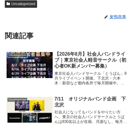
Uncategorized
巣鴨商事
関連記事
【2026年8月】社会人バンドライ
Uncategorized
ブ｜東京社会人軽音サークル（初
心者OK新メンバー募集）
東京社会人バンドサークル「とうばん」8
月ライブイベント開催。下北沢・六本
木・新宿など都内各所で毎月開催中。見
学のみもOK・初心者歓迎・ひとり参加9
割。当日説明会あり。
7/11 オリジナルバンド企画 下
Uncategorized
北沢
社会人になってもバンドをやりたい方
へ。東京の社会人バンドサークルとうば
んは830名以上が在籍、月謝なし、毎月ラ
イブ出演可能。初心者・ひとり入会歓
迎。まずは見学のみでもOK。