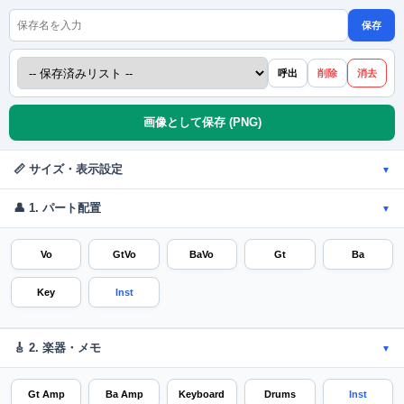
保存
呼出
削除
消去
画像として保存 (PNG)
📏 サイズ・表示設定
▼
👤 1. パート配置
▼
Vo
GtVo
BaVo
Gt
Ba
Key
Inst
🎸 2. 楽器・メモ
▼
Gt Amp
Ba Amp
Keyboard
Drums
Inst