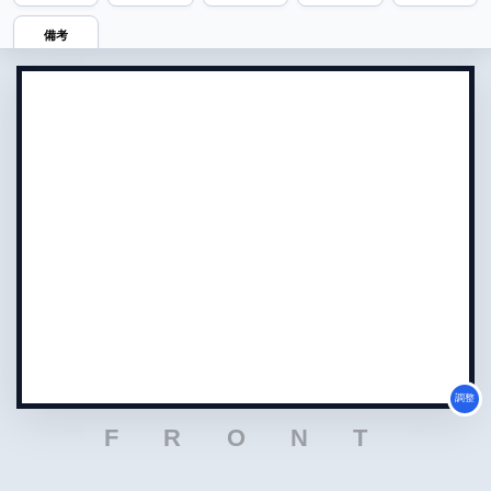
備考
調整
F R O N T